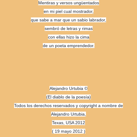
Mentiras y versos ungüentados
en mi piel cual mostrador,
que sabe a mar que un sabio labrador,
sembró de letras y rimas
con ellas hizo la cima
de un poeta emprendedor.
Alejandro Urtubia ©
(El diablo de la poesía)
Todos los derechos reservados y copyright a nombre de
Alejandro Urtubia,
Texas, USA 2012
( 19 mayo 2012 )