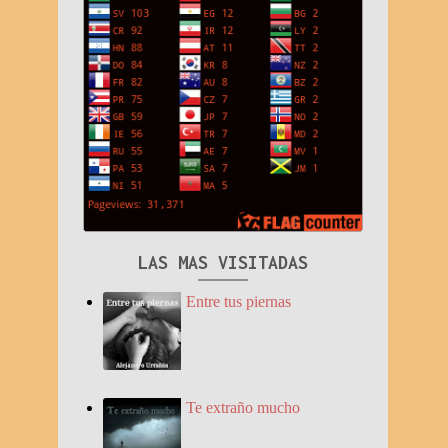
LAS MAS VISITADAS
Entre tus piernas
Te extraño mucho