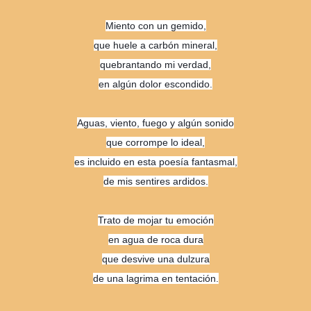
Miento con un gemido,
que huele a carbón mineral,
quebrantando mi verdad,
en algún dolor escondido.
Aguas, viento, fuego y algún sonido
que corrompe lo ideal,
es incluido en esta poesía fantasmal,
de mis sentires ardidos.
Trato de mojar tu emoción
en agua de roca dura
que desvive una dulzura
de una lagrima en tentación.