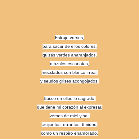
Estrujo versos,
para sacar de ellos colores,
quizás verdes anaranjados,
o azules escarlatas,
mezclados con blanco irreal,
y seudos grises acongojados.
Busco en ellos lo sagrado,
que tiene mi corazón al expresar,
versos de miel y sal,
crujientes, errantes, tímidos,
como un respiro enamorado.