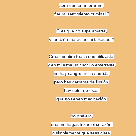
sera que enamorarme,
fue mi sentimiento criminal ?
O es que no supe amarte,
y también merecías mi falsedad ?
Cruel mentira fue la que utilizaste,
y en mi alma un cuchillo enterraste,
no hay sangre, ni hay herida,
pero hay derrame de ilusión,
hay dolor de esos,
que no tienen medicación.
Yo prefiero,
que me hagas trizas el corazón,
o simplemente que seas clara,