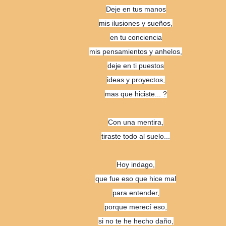
Deje en tus manos
mis ilusiones y sueños,
en tu conciencia
mis pensamientos y anhelos,
deje en ti puestos
ideas y proyectos,
mas que hiciste... ?
Con una mentira,
tiraste todo al suelo...
Hoy indago,
que fue eso que hice mal
para entender,
porque merecí eso,
si no te he hecho daño,