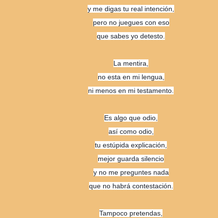
y me digas tu real intención,
pero no juegues con eso
que sabes yo detesto.
La mentira,
no esta en mi lengua,
ni menos en mi testamento.
Es algo que odio,
así como odio,
tu estúpida explicación,
mejor guarda silencio
y no me preguntes nada
que no habrá contestación.
Tampoco pretendas,