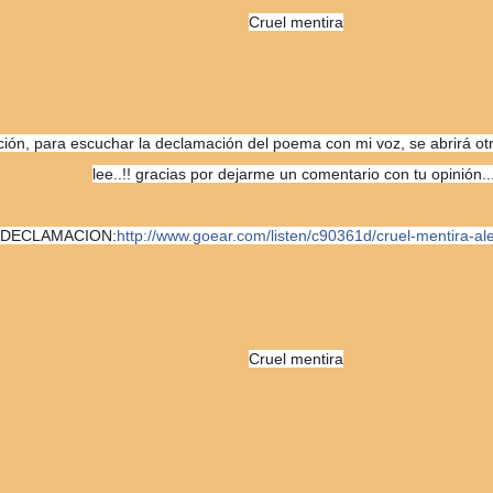
Cruel mentira
ación, para escuchar la declamación del poema con mi voz, se abrirá o
lee..!! gracias por dejarme un comentario con tu opinión..
DECLAMACION:
http://www.goear.com/
listen/c90361d/
cruel-mentira-al
Cruel mentira