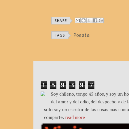
SHARE
Poesía
TAGS
1
5
9
3
9
7
Soy chileno, tengo 45 años, y soy un h
del amor y del odio, del despecho y de l
solo soy un escritor de las cosas mas comun
comparte.
read more