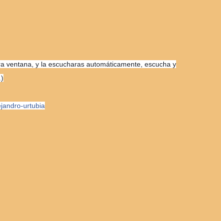
tra ventana, y la escucharas automáticamente, escucha y
.)
ejandro-urt
ubia