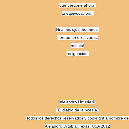
que perdone ahora,
tu equivocación...
Ni a mis ojos me mires,
porque en ellos veras,
mi total
resignación.
Alejandro Urtubia ©
(El diablo de la poesía)
Todos los derechos reservados y copyright a nombre de
Alejandro Urtubia, Texas, USA 2012