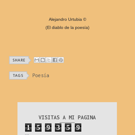
Alejandro Urtubia ©
(El diablo de la poesía)
SHARE
Poesía
TAGS
VISITAS A MI PAGINA
1
5
9
3
5
9