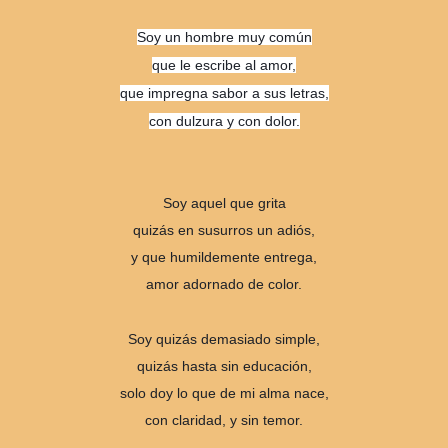
Soy un hombre muy común
que le escribe al amor,
que impregna sabor a sus letras,
con dulzura y con dolor.
Soy aquel que grita
quizás en susurros un adiós,
y que humildemente entrega,
amor adornado de color.
Soy quizás demasiado simple,
quizás hasta sin educación,
solo doy lo que de mi alma nace,
con claridad, y sin temor.