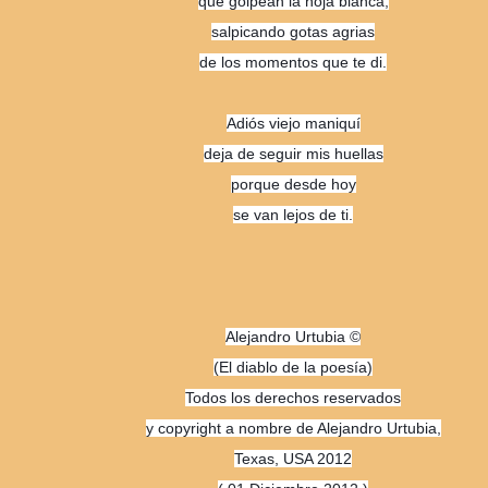
que golpean la hoja blanca,
salpicando gotas agrias
de los momentos que te di.
Adiós viejo maniquí
deja de seguir mis huellas
porque desde hoy
se van lejos de ti.
Alejandro Urtubia ©
(El diablo de la poesía)
Todos los derechos reservados
y copyright a nombre de Alejandro Urtubia,
Texas, USA 2012