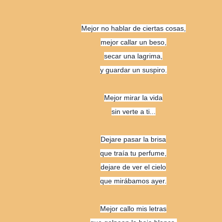
Mejor no hablar de ciertas cosas,
mejor callar un beso,
secar una lagrima,
y guardar un suspiro.
Mejor mirar la vida
sin verte a ti...
Dejare pasar la brisa
que traía tu perfume,
dejare de ver el cielo
que mirábamos ayer.
Mejor callo mis letras