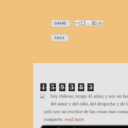
SHARE
TAGS
1
5
9
3
8
3
Soy chileno, tengo 45 años, y soy un h
del amor y del odio, del despecho y de l
solo soy un escritor de las cosas mas comun
comparte.
read more